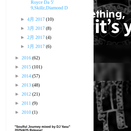
Royce Da 5'
9,Skillz,Diamond D
►
4月 2017
(10)
►
3月 2017
(8)
►
2月 2017
(4)
►
1月 2017
(6)
►
2016
(62)
►
2015
(101)
►
2014
(57)
►
2013
(48)
►
2012
(21)
►
2011
(9)
►
2010
(1)
"Soulful Journey mixed by DJ Yasu"
2025/4/25 Release!