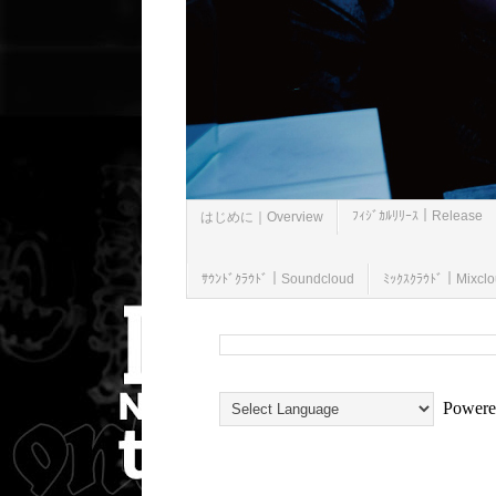
ﾌｨｼﾞｶﾙﾘﾘｰｽ｜Release
はじめに｜Overview
ｻｳﾝﾄﾞｸﾗｳﾄﾞ｜Soundcloud
ﾐｯｸｽｸﾗｳﾄﾞ｜Mixcl
Powere
2017/05/04