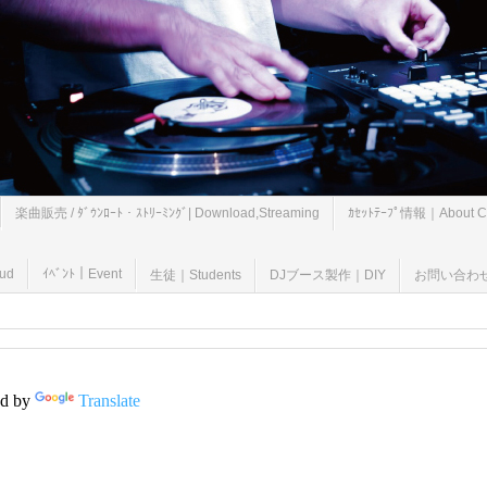
楽曲販売 / ﾀﾞｳﾝﾛｰﾄ・ｽﾄﾘｰﾐﾝｸﾞ| Download,Streaming
ｶｾｯﾄﾃｰﾌﾟ情報｜About Ca
oud
ｲﾍﾞﾝﾄ｜Event
生徒｜Students
DJブース製作｜DIY
お問い合わせ｜B
d by
Translate