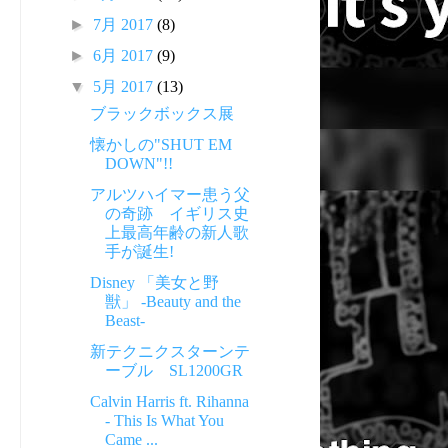
►
7月 2017
(8)
►
6月 2017
(9)
▼
5月 2017
(13)
ブラックボックス展
懐かしの"SHUT EM
DOWN"!!
アルツハイマー患う父
の奇跡 イギリス史
上最高年齢の新人歌
手が誕生!
Disney 「美女と野
獣」 -Beauty and the
Beast-
新テクニクスターンテ
ーブル SL1200GR
Calvin Harris ft. Rihanna
- This Is What You
Came ...