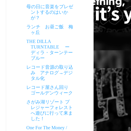
母の日に音楽をプレゼ
ントするのはいか
が？
ランチ お昼ご飯 梅
ヶ丘
THE DILLA
TURNTABLE ー
ディラ・ターンテー
ブルー
レコード音源の取り込
み アナログ→デジ
タル化
レコード屋さん回り
ゴールデンウィーク
さがみ湖リゾート プ
レジャーフォレスト
へ遊びに行って来ま
した！
One For The Money /