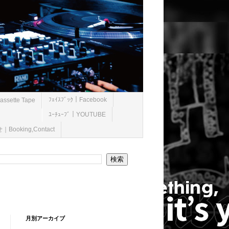
ﾌｪｲｽﾌﾞｯｸ｜Facebook
ssette Tape
ﾕｰﾁｭｰﾌﾞ｜YOUTUBE
ooking,Contact
月別アーカイブ