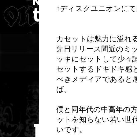
↑ディスクユニオンにて
カセットは魅力に溢れ
先日リリース間近のミ
ッキにセットして少々
セットするドキドキ感
べきメディアであると
ば。
僕と同年代の中高年の
ットを知らない若い世
いです。