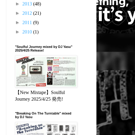
►
2013
(48)
►
2012
(21)
►
2011
(9)
►
2010
(1)
"Soulful Journey mixed by DJ Yasu"
2025/4/25 Release!
【New Mixtape】Soulful
Journey 2025/4/25 発売!
セ
"Breaking On The Turntable" mixed
by DJ Yasu