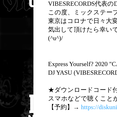
VIBESRECORDS代表の
この度、ミックステー
東京はコロナで日々大
気出して頂けたら幸い
(^u^)/
Express Yourself? 2020
DJ YASU (VIBESRECOR
★ダウンロードコード付
スマホなどで聴くこと
【予約】→
https://disku