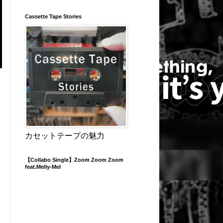
Cassette Tape Stories
カセットテープの魅力
【Collabo Single】Zoom Zoom Zoom
feat.Melly-Mel