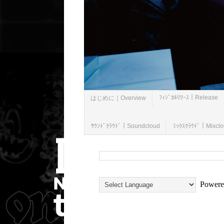
ﾌｨｼﾞｶﾙﾘﾘｰｽ｜Release
はじめに｜Overview
ｻｳﾝﾄﾞｸﾗｳﾄﾞ｜Soundcloud
ﾐｯｸｽｸﾗｳﾄﾞ｜Mixcl
Powere
2020/06/03