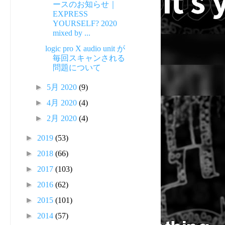
ースのお知らせ｜
EXPRESS
YOURSELF? 2020
mixed by ...
元
logic pro X audio unit が
毎回スキャンされる
問題について
►
5月 2020
(9)
►
4月 2020
(4)
►
2月 2020
(4)
►
2019
(53)
►
2018
(66)
►
2017
(103)
►
2016
(62)
►
2015
(101)
►
2014
(57)