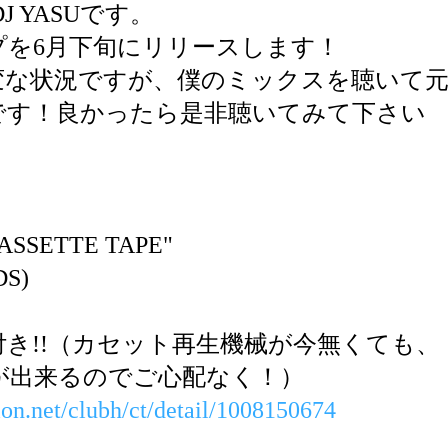
DJ YASUです。
プを6月下旬にリリースします！
変な状況ですが、僕のミックスを聴いて
です！良かったら是非聴いてみて下さい
 "CASSETTE TAPE"
DS)
き!!（カセット再生機械が今無くても、
が出来るのでご心配なく！）
nion.net/clubh/ct/detail/1008150674