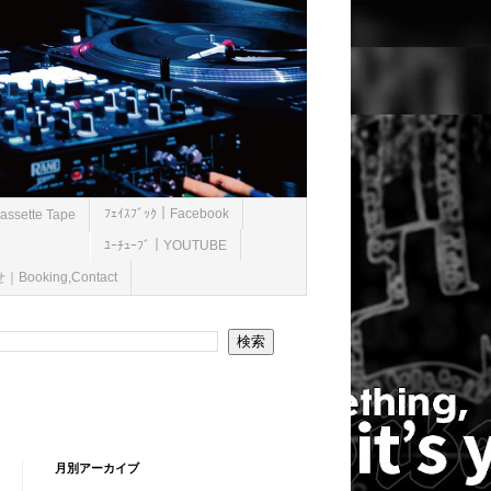
ﾌｪｲｽﾌﾞｯｸ｜Facebook
ssette Tape
ﾕｰﾁｭｰﾌﾞ｜YOUTUBE
ooking,Contact
月別アーカイブ