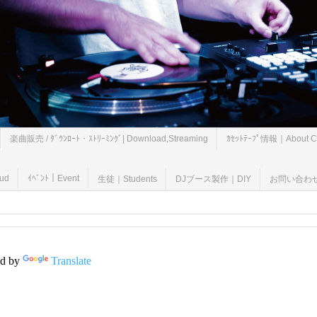
楽曲販売 / ﾀﾞｳﾝﾛｰﾄ・ｽﾄﾘｰﾐﾝｸﾞ| Download,Streaming
ｶｾｯﾄﾃｰﾌﾟ情報｜About Ca
oud
ｲﾍﾞﾝﾄ｜Event
生徒｜Students
DJブース製作｜DIY
お問い合わせ｜B
d by
Translate