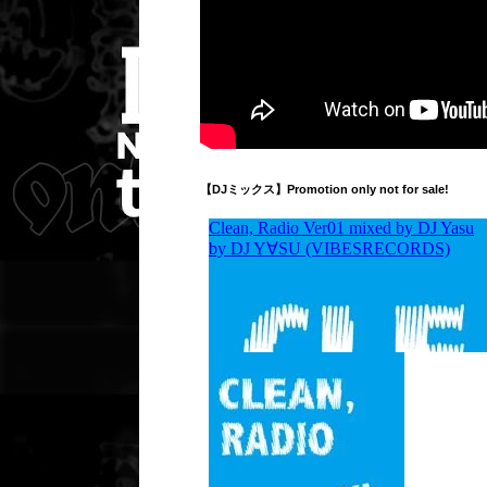
【DJミックス】Promotion only not for sale!