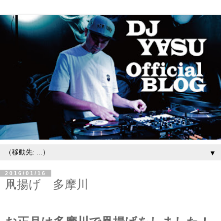
▼
2016/01/16
凧揚げ 多摩川