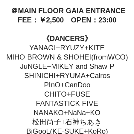
＠MAIN FLOOR GAIA
ENTRANCE
FEE：￥2,500
OPEN：
23:00
《DANCERS》
YANAGI+RYUZY+KITE
MIHO BROWN & SHOHEI(fromWCO)
JuNGLE+MIKEY and Shaw-P
SHINICHI+RYUMA+Calros
PInO+CanDoo
CHITO+FUSE
FANTASTICK FIVE
NANAKO+NaNa+KO
松田尚子+石神ちあき
BiGooL(KE-SUKE+KoRo)