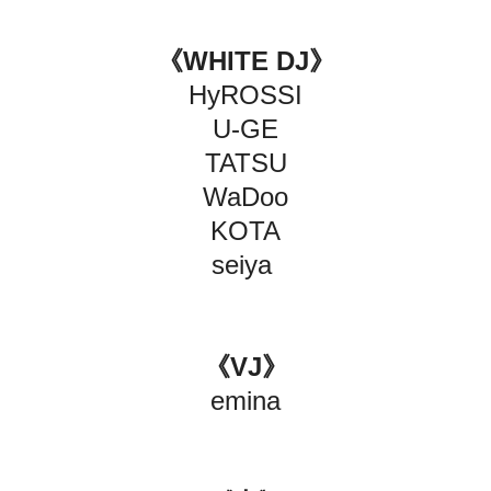
《WHITE DJ》
HyROSSI
U-GE
TATSU
WaDoo
KOTA
seiya
《VJ》
emina