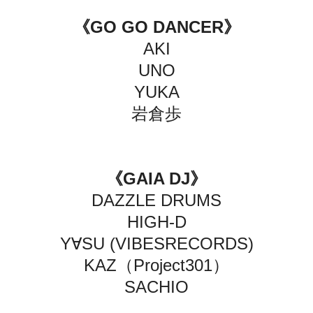
《GO GO DANCER》
AKI
UNO
YUKA
岩倉歩
《GAIA DJ》
DAZZLE DRUMS
HIGH-D
Y∀SU (VIBESRECORDS)
KAZ（Project301）
SACHIO