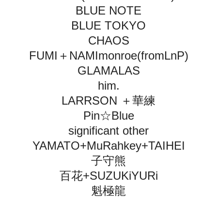
BLUE NOTE
BLUE TOKYO
CHAOS
FUMI＋NAMImonroe(fromLnP)
GLAMALAS
him.
LARRSON ＋華練
Pin☆Blue
significant other
YAMATO+MuRahkey+TAIHEI
子守熊
百花+SUZUKiYURi
魁極龍