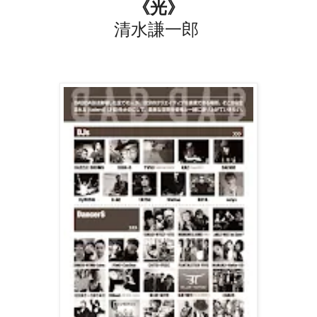
《光》
清水謙一郎