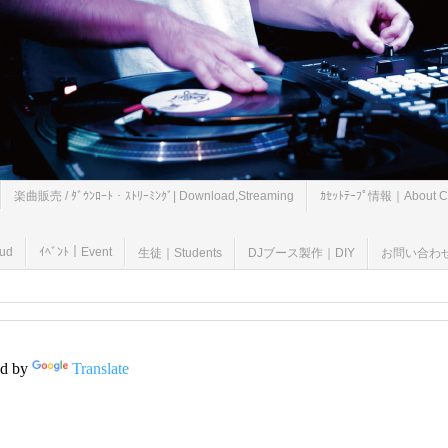
楽曲販売 / ﾀﾞｳﾝﾛｰﾄ・ｽﾄﾘｰﾐﾝｸﾞ| Download,Streaming
ｶｾｯﾄﾃｰﾌﾟ情報｜About Ca
oud
ｲﾍﾞﾝﾄ｜Event
生徒｜Students
DJブース製作｜DIY
お問い合わせ｜B
d by
Translate