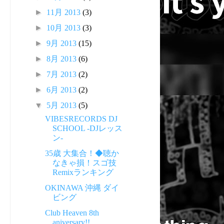
►
11月 2013
(3)
►
10月 2013
(3)
►
9月 2013
(15)
►
8月 2013
(6)
►
7月 2013
(2)
►
6月 2013
(2)
▼
5月 2013
(5)
VIBESRECORDS DJ
SCHOOL -DJレッス
ン-
35歳 大集合！◆聴か
なきゃ損！スゴ技
Remixランキング
OKINAWA 沖縄 ダイ
ビング
Club Heaven 8th
aniversary!!