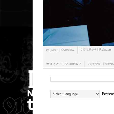
ﾌｨｼﾞｶﾙﾘﾘｰｽ｜Release
はじめに｜Overview
ｻｳﾝﾄﾞｸﾗｳﾄﾞ｜Soundcloud
ﾐｯｸｽｸﾗｳﾄﾞ｜Mixcl
Powere
2013/05/10