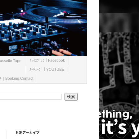
ﾌｪｲｽﾌﾞｯｸ｜Facebook
ssette Tape
ﾕｰﾁｭｰﾌﾞ｜YOUTUBE
ooking,Contact
月別アーカイブ