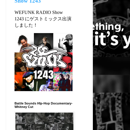
Show 1243
WEFUNK RADIO Show
1243 にゲストミックス出演
しました！
Battle Sounds HIp-Hop Documentary-
Whitney Cut