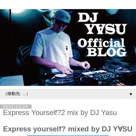
▼
2013/03/20
Express Yourself?2 mix by DJ Yasu
Express yourself?
mixed by DJ Y∀SU